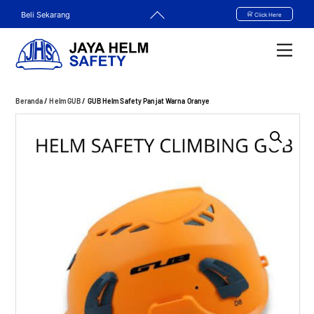
Skip
Back
Beli Sekarang
Click Here
to
To
content
Top
Men
Beranda
/
Helm GUB
/ GUB Helm Safety Panjat Warna Oranye