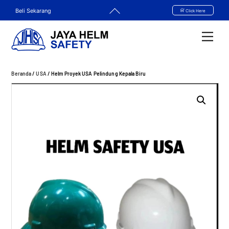
Skip
Back
Beli Sekarang
Click Here
to
To
content
Top
Men
Beranda
/
USA
/ Helm Proyek USA Pelindung Kepala Biru