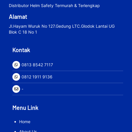
Distributor Helm Safety Termurah & Terlengkap
Alamat
Jl.hayam Wuruk No 127.gedung LTC.Glodok Lantai UG
Blok C 18 No 1
Kontak
0813 8542 7117
0812 1911 9136
-
Menu Link
Home
About Us