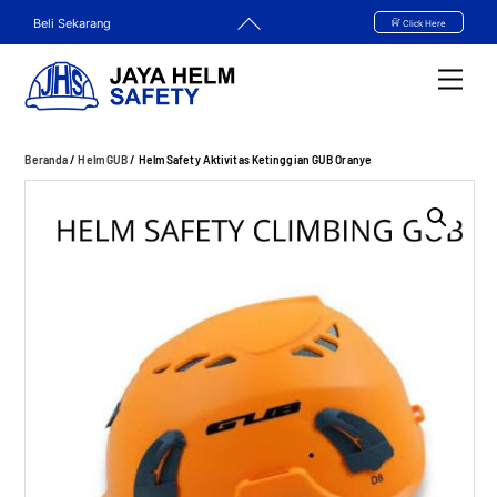
Skip
Back
Beli Sekarang
Click Here
to
To
content
Top
Men
Beranda
/
Helm GUB
/ Helm Safety Aktivitas Ketinggian GUB Oranye