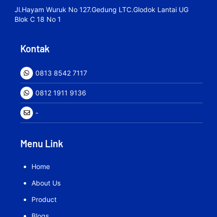
Jl.hayam Wuruk No 127.gedung LTC.Glodok Lantai UG
Blok C 18 No 1
Kontak
0813 8542 7117
0812 1911 9136
-
Menu Link
Home
About Us
Product
Blogs