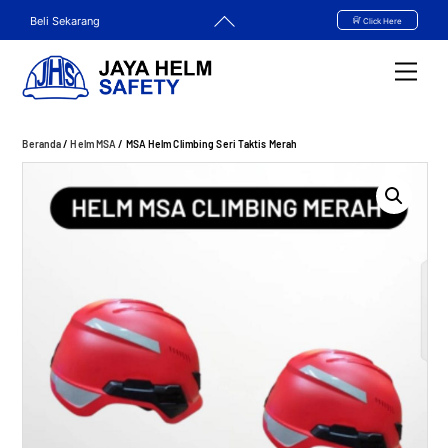
Skip
Back
Beli Sekarang
Click Here
to
To
content
Top
Men
Beranda
/
Helm MSA
/ MSA Helm Climbing Seri Taktis Merah